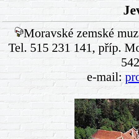
Je
Moravské zemské muze
Tel. 515 231 141, příp. 
542
e-mail:
pr