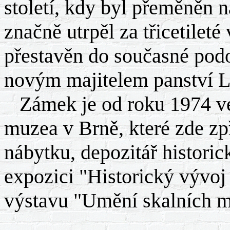
století, kdy byl přeměněn n
značně utrpěl za třicetileté
přestavěn do současné podo
novým majitelem panství 
Zámek je od roku 1974 v
muzea v Brně, které zde zp
nábytku, depozitář histori
expozici "Historický vývoj
výstavu "Umění skalních m