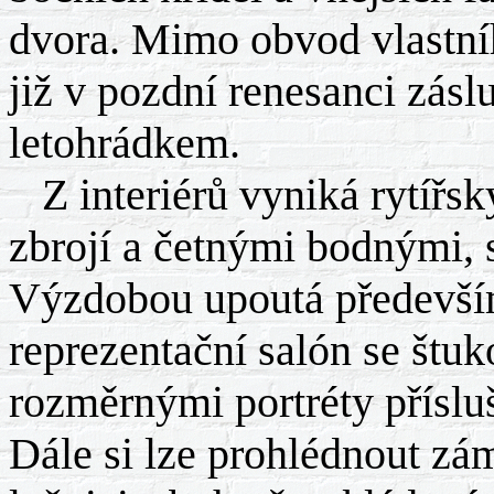
dvora. Mimo obvod vlastn
již v pozdní renesanci zásl
letohrádkem.
Z interiérů vyniká rytířs
zbrojí a četnými bodnými, 
Výzdobou upoutá předevší
reprezentační salón se štu
rozměrnými portréty příslu
Dále si lze prohlédnout z