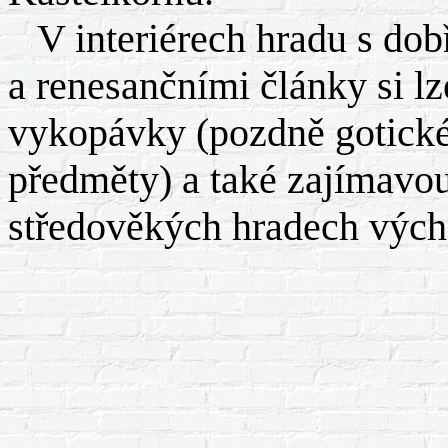
V interiérech hradu s dob
a renesančními články si l
vykopávky (pozdně gotické k
předměty) a také zajímavou
středověkých hradech vých