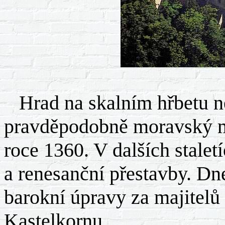
Hrad na skalním hřbetu ne
pravděpodobně moravský m
roce 1360. V dalších stalet
a renesanční přestavby. D
barokní úpravy za majitelů 
Kastelkornu.