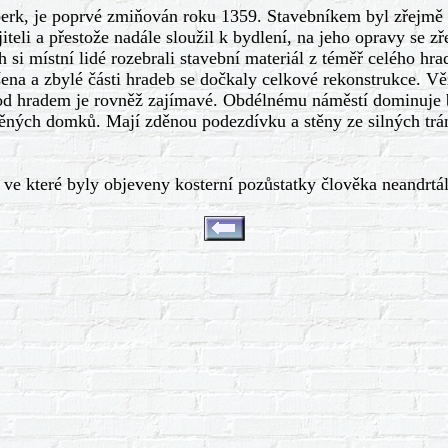
k, je poprvé zmiňován roku 1359. Stavebníkem byl zřejmě mo
iteli a přestože nadále sloužil k bydlení, na jeho opravy se 
ch si místní lidé rozebrali stavební materiál z téměř celého hr
ešena a zbylé části hradeb se dočkaly celkové rekonstrukce. V
d hradem je rovněž zajímavé. Obdélnému náměstí dominuje ba
ěných domků. Mají zděnou podezdívku a stěny ze silných trám
teré byly objeveny kosterní pozůstatky člověka neandrtálského