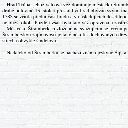
Hrad Trůba, jehož válcová věž dominuje městečku Štramber
druhé polovině 16. století přestal být hrad obýván svými maj
1783 se zřítila přední část hradu a v následujících desetiletí
nejbližší okolí. Později však byla tato věž opravena a zastř
Městečko Štramberk, rozložené na svažujícím se terénu po
Štramberskou zajímavostí je také několik dochovaných dřev
střecha obvykle šindelová.
Nedaleko od Štramberku se nachází známá jeskyně Šipka, ve k