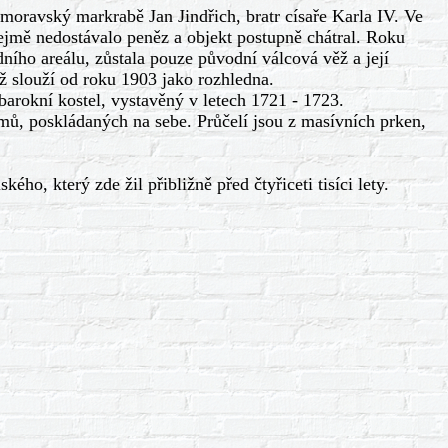
ravský markrabě Jan Jindřich, bratr císaře Karla IV. Ve
zřejmě nedostávalo peněz a objekt postupně chátral. Roku
adního areálu, zůstala pouze původní válcová věž a její
ěž slouží od roku 1903 jako rozhledna.
rokní kostel, vystavěný v letech 1721 - 1723.
ů, poskládaných na sebe. Průčelí jsou z masívních prken,
, který zde žil přibližně před čtyřiceti tisíci lety.