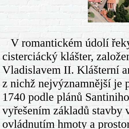
V romantickém údolí řeky 
cisterciácký klášter, zalo
Vladislavem II. Klášterní a
z nichž nejvýznamnější je 
1740 podle plánů Santinih
vyřešením základů stavby 
ovládnutím hmoty a prosto