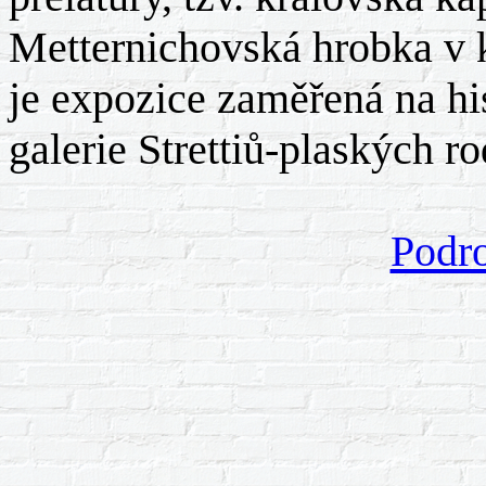
Metternichovská hrobka v k
je expozice zaměřená na his
galerie Strettiů-plaských r
Podro