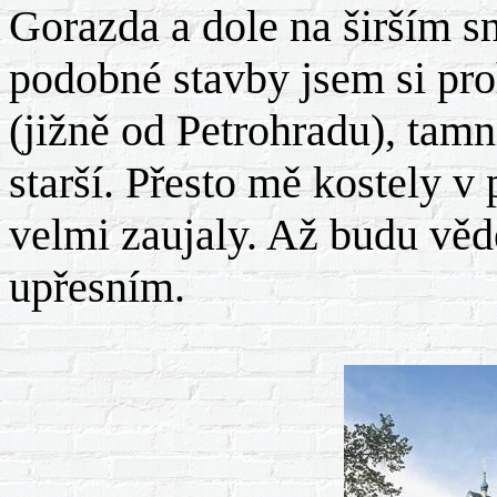
Gorazda a dole na širším s
podobné stavby jsem si pr
(jižně od Petrohradu), tamní
starší. Přesto mě kostely 
velmi zaujaly. Až budu vědě
upřesním.