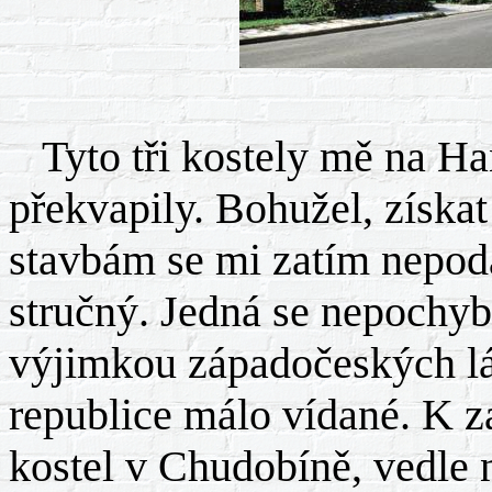
Tyto tři kostely mě na Ha
překvapily. Bohužel, získat
stavbám se mi zatím nepoda
stručný. Jedná se nepochyb
výjimkou západočeských l
republice málo vídané. K za
kostel v Chudobíně, vedle n