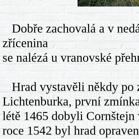
Dobře zachovalá a v nedá
zřícenina
se nalézá u vranovské přeh
Hrad vystavěli někdy po za
Lichtenburka, první zmínk
létě 1465 dobyli Cornštejn 
roce 1542 byl hrad oprave