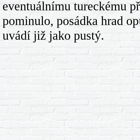
eventuálnímu tureckému př
pominulo, posádka hrad opu
uvádí již jako pustý.