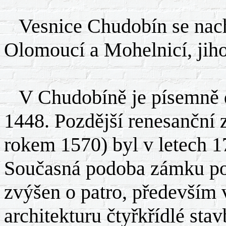
Vesnice Chudobín se nach
Olomoucí a Mohelnicí, jih
V Chudobíně je písemně do
1448. Pozdější renesanční
rokem 1570) byl v letech 1
Současná podoba zámku poc
zvýšen o patro, především 
architekturu čtyřkřídlé st