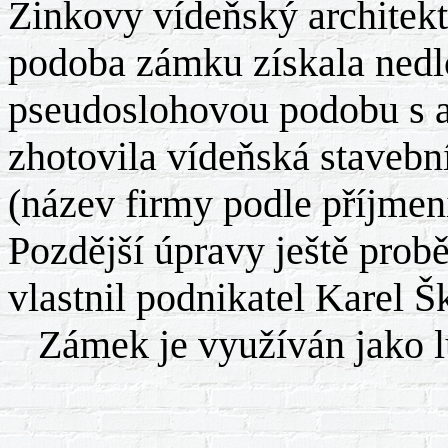
Žinkovy vídeňský architekt
podoba zámku získala ned
pseudoslohovou podobu s ar
zhotovila vídeňská stavebn
(název firmy podle příjmen
Pozdější úpravy ještě prob
vlastnil podnikatel Karel Š
Zámek je využíván jako lu