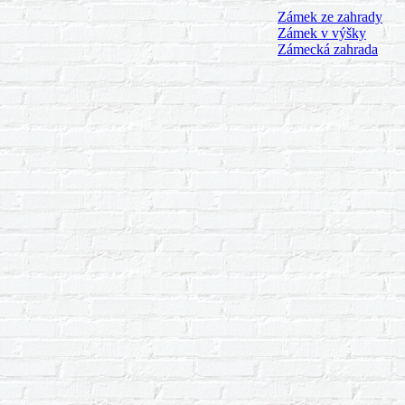
Zámek ze zahrady
Zámek v výšky
Zámecká zahrada