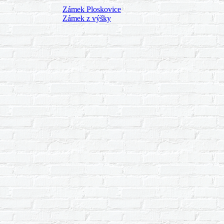
Zámek Ploskovice
Zámek z výšky