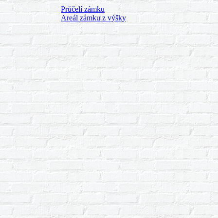
Průčelí zámku
Areál zámku z výšky