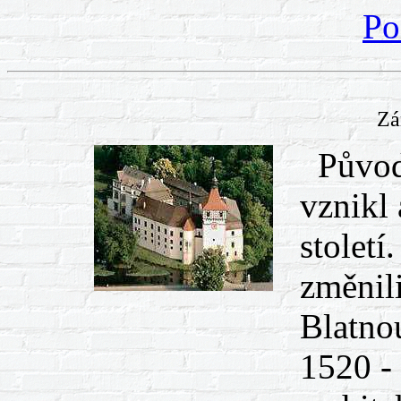
Po
Zá
Původn
vznikl
století
změnil
Blatno
1520 -