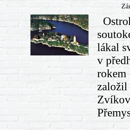
Zá
Ostroh
soutok
lákal s
v předh
rokem 
založil
Zvíkov
Přemys