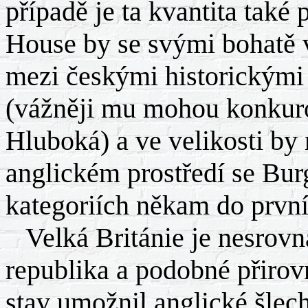
případě je ta kvantita také
House by se svými bohatě v
mezi českými historickými
(vážněji mu mohou konkuro
Hluboká) a ve velikosti by 
anglickém prostředí se Bur
kategoriích někam do první
Velká Británie je nesrovn
republika a podobné přirovn
stav umožnil anglické šlech