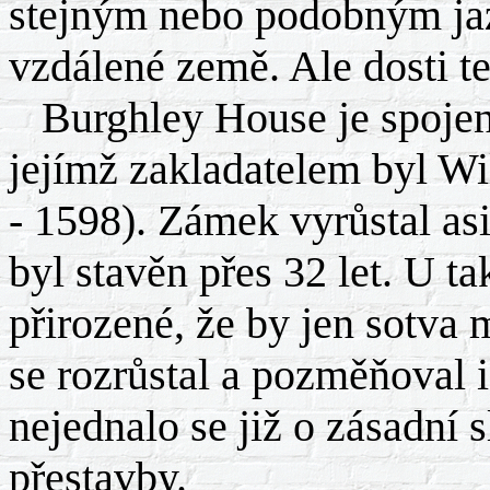
stejným nebo podobným jaz
vzdálené země. Ale dosti te
Burghley House je spojen
jejímž zakladatelem byl Wi
- 1598). Zámek vyrůstal as
byl stavěn přes 32 let. U t
přirozené, že by jen sotva
se rozrůstal a pozměňoval i 
nejednalo se již o zásadní
přestavby.