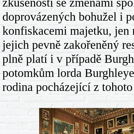
zkušenosti se změnami spo
doprovázených bohužel i p
konfiskacemi majetku, je
jejich pevně zakořeněný res
plně platí i v případě Burg
potomkům lorda Burghleye 
rodina pocházející z tohoto 