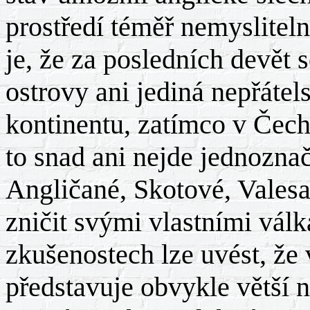
prostředí téměř nemyslitel
je, že za posledních devět s
ostrovy ani jediná nepřáte
kontinentu, zatímco v Čechác
to snad ani nejde jednoznač
Angličané, Skotové, Vales
zničit svými vlastními vál
zkušenostech lze uvést, že 
představuje obvykle větší 