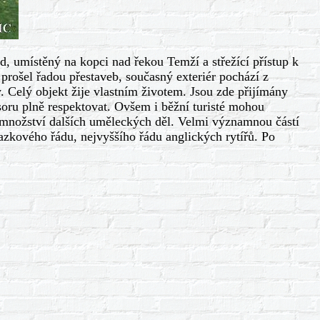
 umístěný na kopci nad řekou Temží a střežící přístup k
rošel řadou přestaveb, současný exteriér pochází z
y. Celý objekt žije vlastním životem. Jsou zde přijímány
oru plně respektovat. Ovšem i běžní turisté mohou
ké množství dalších uměleckých děl. Velmi významnou částí
vazkového řádu, nejvyššího řádu anglických rytířů. Po