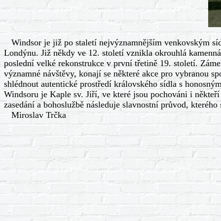
Windsor je již po staletí nejvýznamnějším venkovským sídl
Londýnu. Již někdy ve 12. století vznikla okrouhlá kamenná
poslední velké rekonstrukce v první třetině 19. století. Zám
významné návštěvy, konají se některé akce pro vybranou sp
shlédnout autentické prostředí královského sídla s honosný
Windsoru je Kaple sv. Jiří, ve které jsou pochováni i někteř
zasedání a bohoslužbě následuje slavnostní průvod, kterého s
Miroslav Trčka