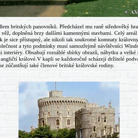
em britských panovníků. Předcházel mu raně středověký hrad,
 věž, doplněná brzy dalšími kamennými stavbami. Celý areál p
ek je sice přístupný, ale nikoli tak soukromé komnaty královn
olečnost a tyto podmínky musí samozřejmě návštěvníci Winds
mi interiéry. Obsahují rozsáhlé sbírky obrazů, nábytku a vel
í angličtí králové.V kapli se každoročně scházejí držitelé pod
e zúčastňují také členové britské královské rodiny.