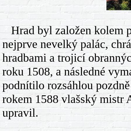
Hrad byl založen kolem pol
nejprve nevelký palác, chr
hradbami a trojicí obrannýc
roku 1508, a následné vym
podnítilo rozsáhlou pozdně
rokem 1588 vlašský mistr 
upravil.